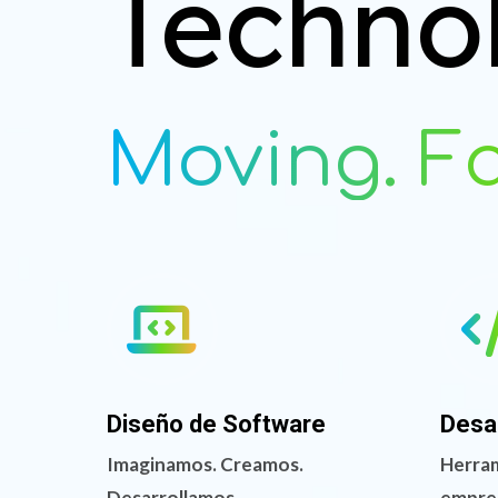
Techno
Moving. Fas
Diseño de Software
Desa
Imaginamos. Creamos.
Herram
Desarrollamos.
empre