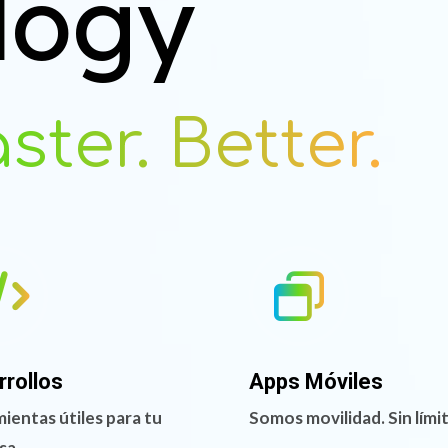
logy
ter. Better.
rrollos
Apps Móviles
ientas útiles para tu
Somos movilidad. Sin lími
sa.